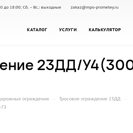
:00 до 18:00; Сб. – Вс.: выходные
zakaz@mpo-prometey.ru
КАТАЛОГ
УСЛУГИ
КАЛЬКУЛЯТОР
ение 23ДД/У4(300)
—
—
дорожные ограждения
Тросовое ограждение 23ДД
-ГЗ