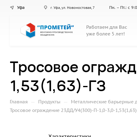
Уфа
Пн. – Пт.: с 9
г. Уфа, ул. Новомостовая, 7
Работаем для Вас
уже более 5 лет!
Тросовое огражд
1,53(1,63)-ГЗ
—
—
Главная
Продукты
Металлические барьерные 
Тросовое ограждение 23ДД/У4(300)-П-1,0-3,0-1,53(1,63)
Характеристики