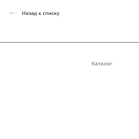
Назад к списку
Компания
Каталог
Дорожные металли
О предприятии
трубы
Благодарственные письма
Барьерные дорожн
Вакансии
ограждения
ГОСТы и техническая
Пешеходное ограж
документация
Опоры освещения
Реквизиты
металлические
Статьи