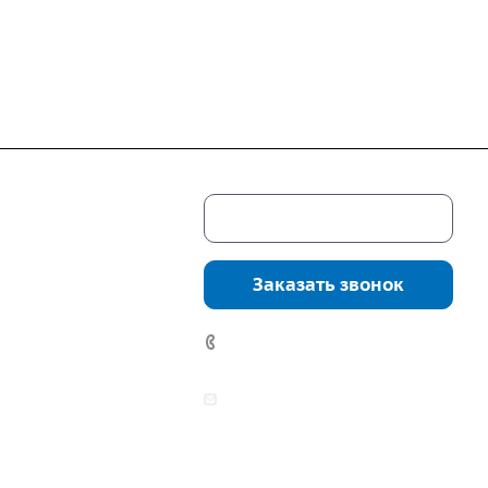
Скачать каталог
г. Екатеринбург,
соцкого, 4б, оф.
Заказать звонок
водство:
г.
инбург, ул.
7 (922) 178-81-77
нга, дом 7ч
аботы:
zakaz@mpo-prometey.ru
т.: с 9:00 до 18:00
info@mpo-prometey.ru
Вс.: выходные