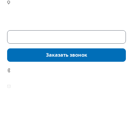
Новости
Часы работы:
Пн. – Пт.: с 9:00 до 18:00
Сб. – Вс.: выходные
Скачать каталог
Заказать звонок
7 (922) 178-81-77
zakaz@mpo-prometey.ru
info@mpo-prometey.ru
Доставка и оплата
Сертификаты
Реквизиты
Контакты